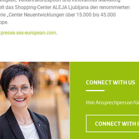
hielt das Shopping-Center ALEJA Ljubljana den renommierten
ie „Center Neuentwicklungen über 15.000 bis 45.000
ppe.
d
presse.ses-european.com
.
CONNECT WITH US
Ihre Ansprechperson für
CONNECT WITH 