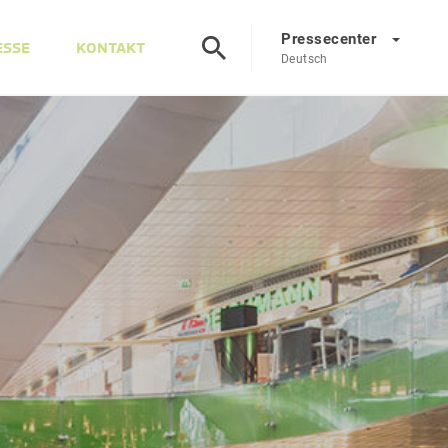
Pressecenter
ESSE
KONTAKT
Deutsch
Presscenter
DE
EN