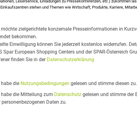
mationen, Leserservice, Einladungen zu Pressekonferenzen, etc.) zukommen l
inkaufszentren stehen und Themen wie Wirtschaft, Produkte, Karriere, Mitarbeit
h möchte zielgerichtete konzernale Presseinformationen in Kurzv
endet bekommen.
teilte Einwilligung können Sie jederzeit kostenlos widerrufen. De
S Spar European Shopping Centers und der SPAR-Österreich Gru
fener finden Sie in der
Datenschutzerklärung
h habe die
Nutzungsbedingungen
gelesen und stimme diesen zu.
h habe die Mitteilung zum
Datenschutz
gelesen und stimme der 
 personenbezogenen Daten zu.