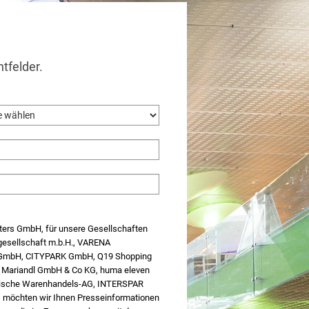
htfelder.
nters GmbH, für unsere Gesellschaften
gesellschaft m.b.H., VARENA
r GmbH, CITYPARK GmbH, Q19 Shopping
 Mariandl GmbH & Co KG, huma eleven
hische Warenhandels-AG, INTERSPAR
, möchten wir Ihnen Presseinformationen