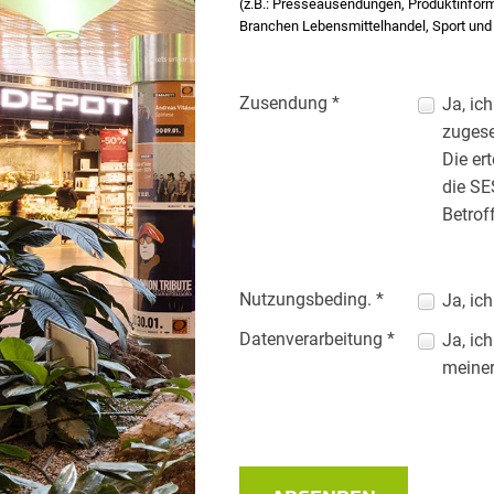
(z.B.: Presseausendungen, Produktinfor
Branchen Lebensmittelhandel, Sport und E
Zusendung *
Ja, ic
zuges
Die er
die SE
Betrof
Nutzungsbeding. *
Ja, ic
Datenverarbeitung *
Ja, ic
meiner