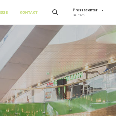
Pressecenter
ESSE
KONTAKT
Deutsch
Presscenter
DE
EN