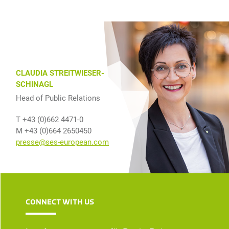
CLAUDIA STREITWIESER-
SCHINAGL
Head of Public Relations
T +43 (0)662 4471-0
M +43 (0)664 2650450
presse@ses-european.com
CONNECT WITH US