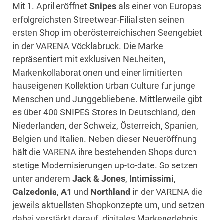
Mit 1. April eröffnet
Snipes
als einer von Europas
erfolgreichsten Streetwear-Filialisten seinen
ersten Shop im oberösterreichischen Seengebiet
in der VARENA Vöcklabruck. Die Marke
repräsentiert mit exklusiven Neuheiten,
Markenkollaborationen und einer limitierten
hauseigenen Kollektion Urban Culture für junge
Menschen und Junggebliebene. Mittlerweile gibt
es über 400 SNIPES Stores in Deutschland, den
Niederlanden, der Schweiz, Österreich, Spanien,
Belgien und Italien. Neben dieser Neueröffnung
hält die VARENA ihre bestehenden Shops durch
stetige Modernisierungen up-to-date. So setzen
unter anderem
Jack & Jones
,
Intimissimi
,
Calzedonia
,
A1
und
Northland
in der VARENA die
jeweils aktuellsten Shopkonzepte um, und setzen
dabei verstärkt darauf, digitales Markenerlebnis