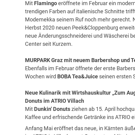
Mit
Flamingo
eröffnete im Februar ein modern
trendigen Farben auf italienische Schnitte tr
Modemekka seinem Ruf noch mehr gerecht. Ne
Herbst 2020 neuen Peek&Cloppenburg erweite
neue Änderungsschneiderei und Wäscherei be
Center seit Kurzem.
MURPARK Graz mit neuem Barbershop und T
Ebenfalls im Februar öffnete der erste Barbe
Wochen wird
BOBA Tea&Juice
seinen ersten S
Neue Kulinarik mit Wirtshauskultur „Zum Aug
Donuts im ATRIO Villach
Mit
Dunkin' Donuts
ziehen ab 15. April hochqua
Kaffee und erfrischende Getränke ins ATRIO e
Anfang Mai eröffnet das neue, in Kärnten äußer