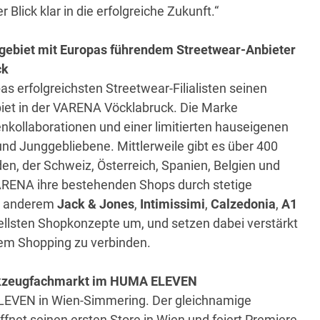
Blick klar in die erfolgreiche Zukunft.“
gebiet mit Europas führendem Streetwear-Anbieter
ck
as erfolgreichsten Streetwear-Filialisten seinen
iet in der VARENA Vöcklabruck. Die Marke
nkollaborationen und einer limitierten hauseigenen
nd Junggebliebene. Mittlerweile gibt es über 400
en, der Schweiz, Österreich, Spanien, Belgien und
VARENA ihre bestehenden Shops durch stetige
er anderem
Jack & Jones
,
Intimissimi
,
Calzedonia
,
A1
ellsten Shopkonzepte um, und setzen dabei verstärkt
ärem Shopping zu verbinden.
rkzeugfachmarkt im HUMA ELEVEN
A ELEVEN in Wien-Simmering. Der gleichnamige
net seinen ersten Store in Wien und feiert Premiere