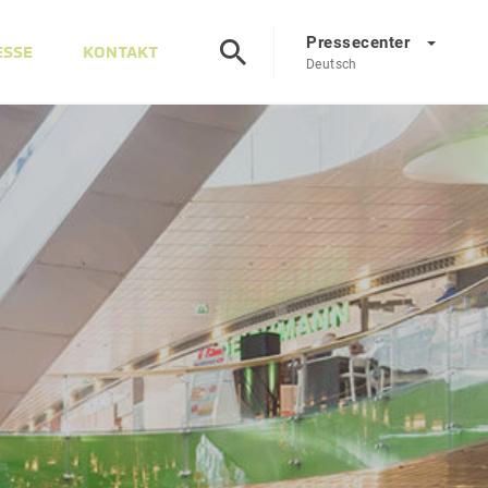
Pressecenter
ESSE
KONTAKT
Deutsch
Presscenter
DE
EN