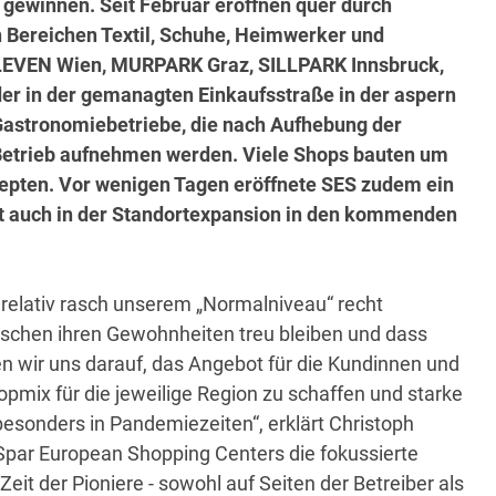
 gewinnen. Seit Februar eröffnen quer durch
 Bereichen Textil, Schuhe, Heimwerker und
ELEVEN Wien, MURPARK Graz, SILLPARK Innsbruck,
er in der gemanagten Einkaufsstraße in der aspern
 Gastronomiebetriebe, die nach Aufhebung der
etrieb aufnehmen werden. Viele Shops bauten um
zepten. Vor wenigen Tagen eröffnete SES zudem ein
t auch in der Standortexpansion in den kommenden
relativ rasch unserem „Normalniveau“ recht
schen ihren Gewohnheiten treu bleiben und dass
en wir uns darauf, das Angebot für die Kundinnen und
pmix für die jeweilige Region zu schaffen und starke
besonders in Pandemiezeiten“, erklärt Christoph
 Spar European Shopping Centers die fokussierte
 Zeit der Pioniere - sowohl auf Seiten der Betreiber als