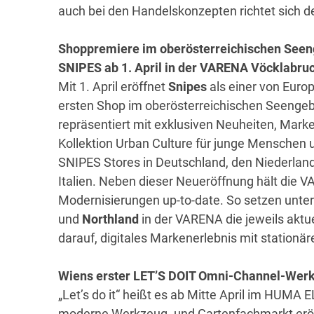
auch bei den Handelskonzepten richtet sich der 
Shoppremiere im oberösterreichischen Seen
SNIPES ab 1. April in der VARENA Vöcklabru
Mit 1. April eröffnet
Snipes
als einer von Europ
ersten Shop im oberösterreichischen Seengeb
repräsentiert mit exklusiven Neuheiten, Marke
Kollektion Urban Culture für junge Menschen u
SNIPES Stores in Deutschland, den Niederland
Italien. Neben dieser Neueröffnung hält die 
Modernisierungen up-to-date. So setzen unt
und
Northland
in der VARENA die jeweils aktu
darauf, digitales Markenerlebnis mit station
Wiens erster LET’S DOIT Omni-Channel-We
„Let’s do it“ heißt es ab Mitte April im HUM
moderne Werkzeug- und Gartenfachmarkt eröff