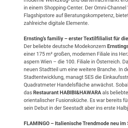
in einem Shopping-Center. Der Omni-Channel
Flagshipstore auf Beratungskompetenz, bietet
zahlreiche digitale Elemente.
Ernsting’s familiy – erster Textilfilialist fü
Der beliebte deutsche Modekonzern
Ernsting
einer 175 m² großen, modernen Filiale ins He
aspern Wien – die 100. Filiale in Österreich.
neuen Stadtteil um eine weitere Branche. In 
Stadtentwicklung, managt SES die Einkaufsstr
Quadratmeter Handelsfläche anwächst. Sobald
das
Restaurant
HABIBI&HAWARA
als beliebt
orientalischer Fusionsküche. Es war bereits
sein Debut in der Seestadt aber ins erste Hal
FLAMINGO – Italienische Trendmode neu im