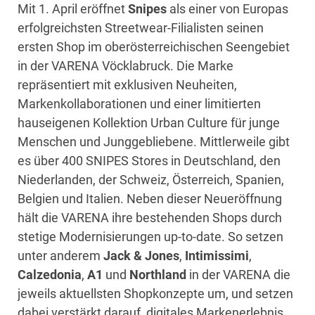
Mit 1. April eröffnet
Snipes
als einer von Europas
erfolgreichsten Streetwear-Filialisten seinen
ersten Shop im oberösterreichischen Seengebiet
in der VARENA Vöcklabruck. Die Marke
repräsentiert mit exklusiven Neuheiten,
Markenkollaborationen und einer limitierten
hauseigenen Kollektion Urban Culture für junge
Menschen und Junggebliebene. Mittlerweile gibt
es über 400 SNIPES Stores in Deutschland, den
Niederlanden, der Schweiz, Österreich, Spanien,
Belgien und Italien. Neben dieser Neueröffnung
hält die VARENA ihre bestehenden Shops durch
stetige Modernisierungen up-to-date. So setzen
unter anderem
Jack & Jones
,
Intimissimi
,
Calzedonia
,
A1
und
Northland
in der VARENA die
jeweils aktuellsten Shopkonzepte um, und setzen
dabei verstärkt darauf, digitales Markenerlebnis