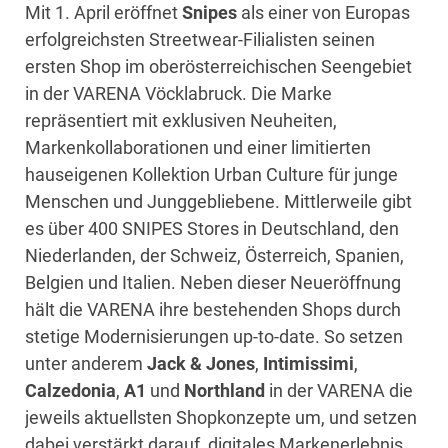
Mit 1. April eröffnet
Snipes
als einer von Europas
erfolgreichsten Streetwear-Filialisten seinen
ersten Shop im oberösterreichischen Seengebiet
in der VARENA Vöcklabruck. Die Marke
repräsentiert mit exklusiven Neuheiten,
Markenkollaborationen und einer limitierten
hauseigenen Kollektion Urban Culture für junge
Menschen und Junggebliebene. Mittlerweile gibt
es über 400 SNIPES Stores in Deutschland, den
Niederlanden, der Schweiz, Österreich, Spanien,
Belgien und Italien. Neben dieser Neueröffnung
hält die VARENA ihre bestehenden Shops durch
stetige Modernisierungen up-to-date. So setzen
unter anderem
Jack & Jones
,
Intimissimi
,
Calzedonia
,
A1
und
Northland
in der VARENA die
jeweils aktuellsten Shopkonzepte um, und setzen
dabei verstärkt darauf, digitales Markenerlebnis