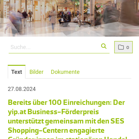
0
Text
Bilder
Dokumente
27.08.2024
Bereits über 100 Einreichungen: Der
yip.at Business-Förderpreis
unterstützt gemeinsam mit den SES
Shopping-Centern engagierte