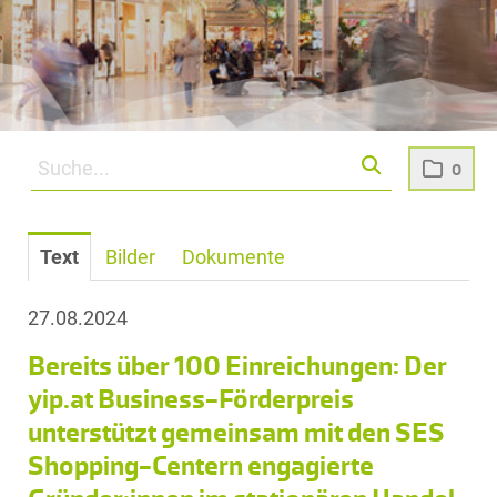
0
Text
Bilder
Dokumente
27.08.2024
Bereits über 100 Einreichungen: Der
yip.at Business-Förderpreis
unterstützt gemeinsam mit den SES
Shopping-Centern engagierte