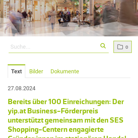
0
Text
Bilder
Dokumente
27.08.2024
Bereits über 100 Einreichungen: Der
yip.at Business-Förderpreis
unterstützt gemeinsam mit den SES
Shopping-Centern engagierte