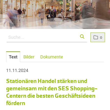
0
Text
Bilder
Dokumente
11.11.2024
Stationären Handel stärken und
gemeinsam mit den SES Shopping-
Centern die besten Geschäftsideen
fördern