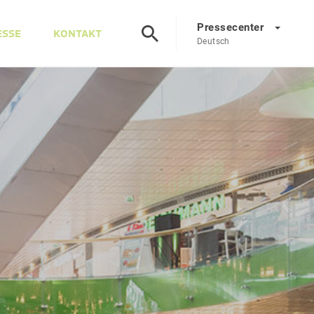
Pressecenter
ESSE
KONTAKT
Deutsch
Presscenter
DE
EN