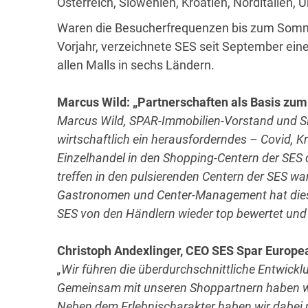
Österreich, Slowenien, Kroatien, Norditalien,
Waren die Besucherfrequenzen bis zum Somme
Vorjahr, verzeichnete SES seit September ein
allen Malls in sechs Ländern.
Marcus Wild: „Partnerschaften als Basis zum 
Marcus Wild, SPAR-Immobilien-Vorstand und SE
wirtschaftlich ein herausforderndes – Covid, K
Einzelhandel in den Shopping-Centern der SES 
treffen in den pulsierenden Centern der SES w
Gastronomen und Center-Management hat dies 
SES von den Händlern wieder top bewertet und 
Christoph Andexlinger, CEO SES Spar Europe
„Wir
führen die überdurchschnittliche Entwickl
Gemeinsam mit unseren Shoppartnern haben w
Neben dem Erlebnischarakter haben wir dabei 