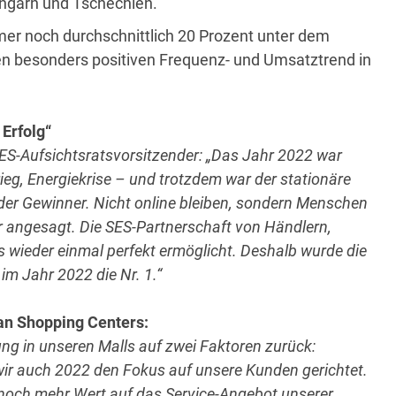
 Ungarn und Tschechien.
r noch durchschnittlich 20 Prozent unter dem
en besonders positiven Frequenz- und Umsatztrend in
Erfolg“
S-Aufsichtsratsvorsitzender: „Das Jahr 2022 war
rieg, Energiekrise – und trotzdem war der stationäre
der Gewinner. Nicht online bleiben, sondern Menschen
ar angesagt. Die SES-Partnerschaft von Händlern,
wieder einmal perfekt ermöglicht. Deshalb wurde die
im Jahr 2022 die Nr. 1.“
an Shopping Centers:
ung in unseren Malls auf zwei Faktoren zurück:
ir auch
2022 den Fokus auf unsere Kunden gerichtet.
noch mehr Wert auf das Service-Angebot unserer