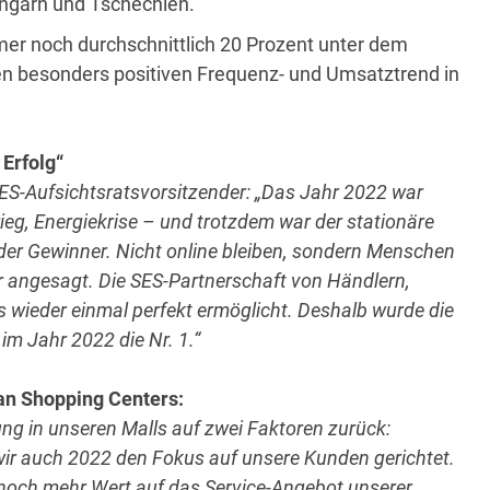
 Ungarn und Tschechien.
r noch durchschnittlich 20 Prozent unter dem
en besonders positiven Frequenz- und Umsatztrend in
Erfolg“
S-Aufsichtsratsvorsitzender: „Das Jahr 2022 war
rieg, Energiekrise – und trotzdem war der stationäre
der Gewinner. Nicht online bleiben, sondern Menschen
ar angesagt. Die SES-Partnerschaft von Händlern,
wieder einmal perfekt ermöglicht. Deshalb wurde die
im Jahr 2022 die Nr. 1.“
an Shopping Centers:
ung in unseren Malls auf zwei Faktoren zurück:
ir auch
2022 den Fokus auf unsere Kunden gerichtet.
noch mehr Wert auf das Service-Angebot unserer