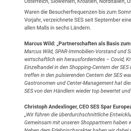
Österreich, Slowenien, Kroatien, Norditalien,
Waren die Besucherfrequenzen bis zum Somme
Vorjahr, verzeichnete SES seit September ein
allen Malls in sechs Ländern.
Marcus Wild: „Partnerschaften als Basis zum 
Marcus Wild, SPAR-Immobilien-Vorstand und SE
wirtschaftlich ein herausforderndes – Covid, K
Einzelhandel in den Shopping-Centern der SES 
treffen in den pulsierenden Centern der SES w
Gastronomen und Center-Management hat dies 
SES von den Händlern wieder top bewertet und 
Christoph Andexlinger, CEO SES Spar Europe
„Wir
führen die überdurchschnittliche Entwickl
Gemeinsam mit unseren Shoppartnern haben w
Neben dem Erlebnischarakter haben wir dabei 