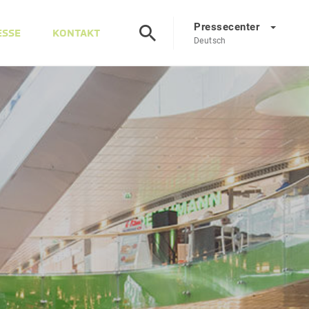
Pressecenter
ESSE
KONTAKT
Deutsch
Presscenter
DE
EN