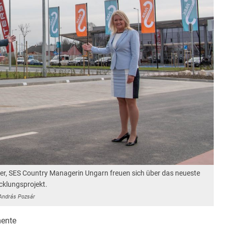
r, SES Country Managerin Ungarn freuen sich über das neueste
cklungsprojekt.
András Pozsár
ente