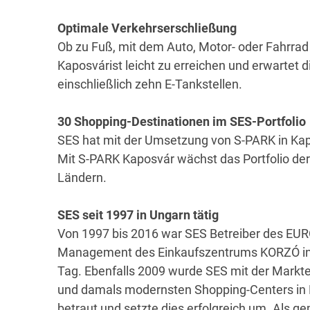
Optimale Verkehrserschließung
Ob zu Fuß, mit dem Auto, Motor- oder Fahrrad
Kaposvárist leicht zu erreichen und erwartet 
einschließlich zehn E-Tankstellen.
30 Shopping-Destinationen im SES-Portfolio
SES hat mit der Umsetzung von S-PARK in Kapo
Mit S-PARK Kaposvár wächst das Portfolio de
Ländern.
SES seit 1997 in Ungarn tätig
Von 1997 bis 2016 war SES Betreiber des E
Management des Einkaufszentrums KORZÓ in N
Tag. Ebenfalls 2009 wurde SES mit der Markte
und damals modernsten Shopping-Centers in 
betraut und setzte dies erfolgreich um. Als