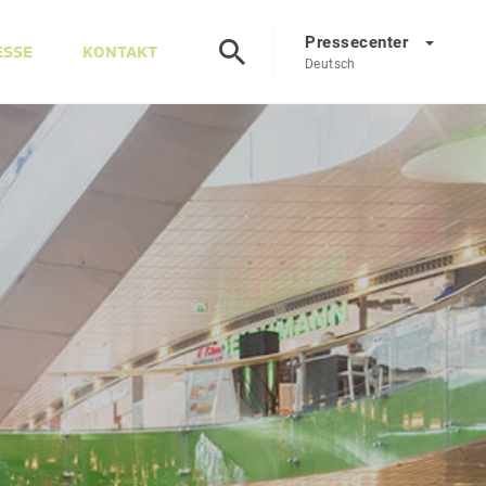
Pressecenter
ESSE
KONTAKT
Deutsch
Presscenter
DE
EN