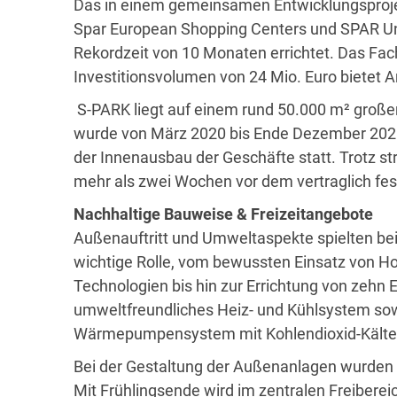
Das in einem gemeinsamen Entwicklungsproj
Spar European Shopping Centers und SPAR Un
Rekordzeit von 10 Monaten errichtet. Das F
Investitionsvolumen von 24 Mio. Euro bietet 
S-PARK liegt auf einem rund 50.000 m² großen
wurde von März 2020 bis Ende Dezember 2020 
der Innenausbau der Geschäfte statt. Trotz s
mehr als zwei Wochen vor dem vertraglich fes
Nachhaltige Bauweise & Freizeitangebote
Außenauftritt und Umweltaspekte spielten be
wichtige Rolle, vom bewussten Einsatz von H
Technologien bis hin zur Errichtung von zehn
umweltfreundliches Heiz- und Kühlsystem so
Wärmepumpensystem mit Kohlendioxid-Kältem
Bei der Gestaltung der Außenanlagen wurden
Mit Frühlingsende wird im zentralen Freibere