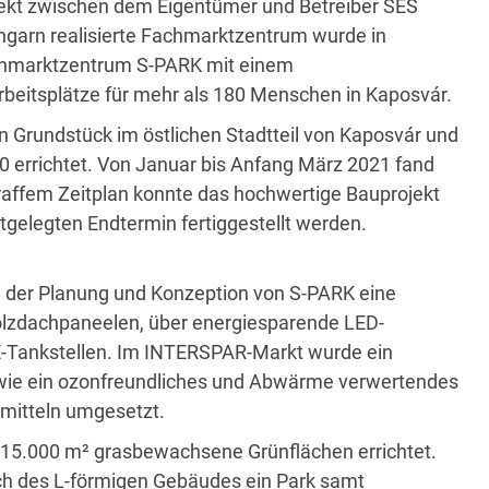
ekt zwischen dem Eigentümer und Betreiber SES
garn realisierte Fachmarktzentrum wurde in
achmarktzentrum S-PARK mit einem
Arbeitsplätze für mehr als 180 Menschen in Kaposvár.
 Grundstück im östlichen Stadtteil von Kaposvár und
errichtet. Von Januar bis Anfang März 2021 fand
traffem Zeitplan konnte das hochwertige Bauprojekt
tgelegten Endtermin fertiggestellt werden.
i der Planung und Konzeption von S-PARK eine
olzdachpaneelen, über energiesparende LED-
 E-Tankstellen. Im INTERSPAR-Markt wurde ein
wie ein ozonfreundliches und Abwärme verwertendes
itteln umgesetzt.
 15.000 m² grasbewachsene Grünflächen errichtet.
ich des L-förmigen Gebäudes ein Park samt