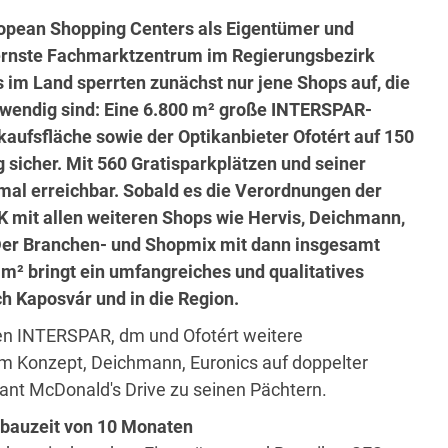
opean Shopping Centers als Eigentümer und
ernste Fachmarktzentrum im Regierungsbezirk
im Land sperrten zunächst nur jene Shops auf, die
twendig sind: Eine 6.800 m² große INTERSPAR-
kaufsfläche sowie der Optikanbieter Ofotért auf 150
g sicher. Mit 560 Gratisparkplätzen und seiner
imal erreichbar. Sobald es die Verordnungen der
 mit allen weiteren Shops wie Hervis, Deichmann,
. Der Branchen- und Shopmix mit dann insgesamt
m² bringt ein umfangreiches und qualitatives
h Kaposvár und in die Region.
n INTERSPAR, dm und Ofotért weitere
m Konzept, Deichmann, Euronics auf doppelter
ant McDonald's Drive zu seinen Pächtern.
dbauzeit von 10 Monaten