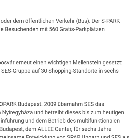
 oder dem öffentlichen Verkehr (Bus): Der S-PARK
die Besuchenden mit 560 Gratis-Parkplätzen
svár erneut einen wichtigen Meilenstein gesetzt:
r SES-Gruppe auf 30 Shopping-Standorte in sechs
UROPARK Budapest. 2009 übernahm SES das
yíregyháza und betreibt dieses bis zum heutigen
inführung und dem Betrieb des multifunktionalen
Budapest, dem ALLEE Center, für sechs Jahre
 gemeinsame Entwicklung von SPAR Ungarn und SES als