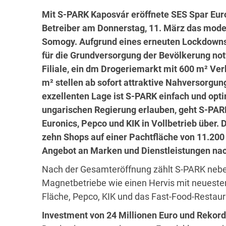
Mit S-PARK Kaposvár eröffnete SES Spar Eur
Betreiber am Donnerstag, 11. März das mod
Somogy. Aufgrund eines erneuten Lockdowns 
für die Grundversorgung der Bevölkerung no
Filiale, ein dm Drogeriemarkt mit 600 m² Ver
m² stellen ab sofort attraktive Nahversorgun
exzellenten Lage ist S-PARK einfach und opt
ungarischen Regierung erlauben, geht S-PARK
Euronics, Pepco und KIK in Vollbetrieb über
zehn Shops auf einer Pachtfläche von 11.200 
Angebot an Marken und Dienstleistungen nac
Nach der Gesamteröffnung zählt S-PARK nebe
Magnetbetriebe wie einen Hervis mit neueste
Fläche, Pepco, KIK und das Fast-Food-Restaur
Investment von 24 Millionen Euro und Rekor