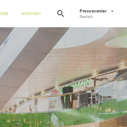
Pressecenter
ESSE
KONTAKT
Deutsch
Presscenter
DE
EN