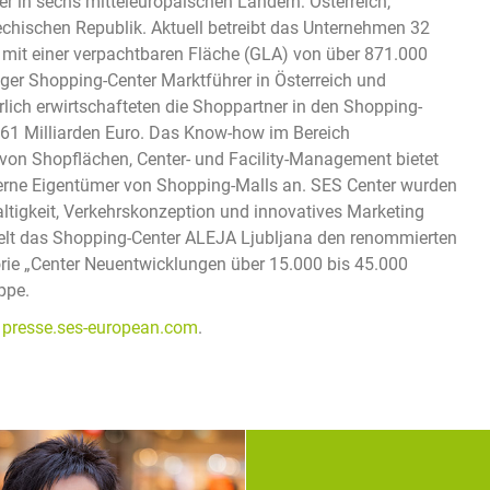
er in sechs mitteleuropäischen Ländern: Österreich,
hechischen Republik. Aktuell betreibt das Unternehmen 32
 mit einer verpachtbaren Fläche (GLA) von über 871.000
ger Shopping-Center Marktführer in Österreich und
lich erwirtschafteten die Shoppartner in den Shopping-
61 Milliarden Euro. Das Know-how im Bereich
on Shopflächen, Center- und Facility-Management bietet
xterne Eigentümer von Shopping-Malls an. SES Center wurden
altigkeit, Verkehrskonzeption und innovatives Marketing
hielt das Shopping-Center ALEJA Ljubljana den renommierten
ie „Center Neuentwicklungen über 15.000 bis 45.000
ppe.
d
presse.ses-european.com
.