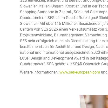
SES entwickelt, errichtet und betreibt Shopping-Cent
Slowenien, Italien, Ungarn, Kroatien und in der Tsc
Shopping-Standorte in Zentral-, Süd- und Osteuropa
Quadratmetern. SES ist im Geschäftsfeld großflächi
Slowenien. Mit über 116 Millionen Besuchenden jähr
Centern von SES 2025 einen Verkaufsumsatz von 3,
Projektentwicklung, Baumanagement, Verpachtung v
SES sehr erfolgreich auch als Dienstleistung für e
bereits mehrfach für Architektur und Design, Nachh
national und international ausgezeichnet. 2023 er
ECSP Design and Development Award in der Kategor
Quadratmeter“. SES gehört zur SPAR Österreich Gru
Weitere Informationen:
www.ses-european.com
un