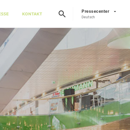
Pressecenter
ESSE
KONTAKT
Deutsch
Presscenter
DE
EN