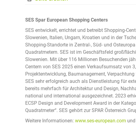
SES Spar European Shopping Centers
SES entwickelt, errichtet und betreibt Shopping-Cent
Slowenien, Italien, Ungarn, Kroatien und in der Tsc
Shopping-Standorte in Zentral-, Süd- und Osteuropa
Quadratmetern. SES ist im Geschäftsfeld großflächi
Slowenien. Mit über 116 Millionen Besuchenden jähr
Centern von SES 2025 einen Verkaufsumsatz von 3,
Projektentwicklung, Baumanagement, Verpachtung v
SES sehr erfolgreich auch als Dienstleistung für e
bereits mehrfach für Architektur und Design, Nachh
national und international ausgezeichnet. 2023 er
ECSP Design and Development Award in der Kategor
Quadratmeter“. SES gehört zur SPAR Österreich Gru
Weitere Informationen:
www.ses-european.com
un