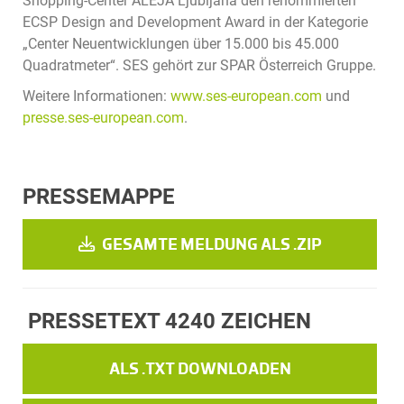
Shopping-Center ALEJA Ljubljana den renommierten
ECSP Design and Development Award in der Kategorie
„Center Neuentwicklungen über 15.000 bis 45.000
Quadratmeter“. SES gehört zur SPAR Österreich Gruppe.
Weitere Informationen:
www.ses-european.com
und
presse.ses-european.com
.
PRESSEMAPPE
GESAMTE MELDUNG ALS .ZIP
PRESSETEXT
4240 ZEICHEN
ALS .TXT DOWNLOADEN