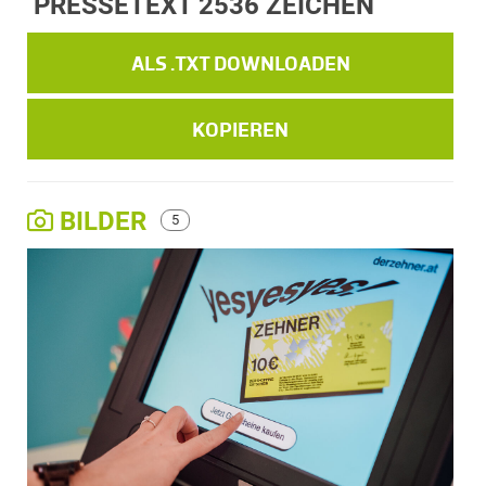
PRESSETEXT
2536 ZEICHEN
ALS .TXT DOWNLOADEN
KOPIEREN
BILDER
5