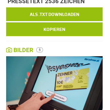
PRESSETEXT
2536 ZEICHEN
ALS .TXT DOWNLOADEN
KOPIEREN
BILDER
5