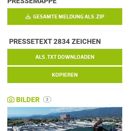
PRESSEMAPPE
GESAMTE MELDUNG ALS .ZIP
PRESSETEXT
2834 ZEICHEN
ALS .TXT DOWNLOADEN
KOPIEREN
BILDER
2