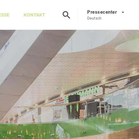
Pressecenter
ESSE
KONTAKT
Deutsch
Presscenter
DE
EN