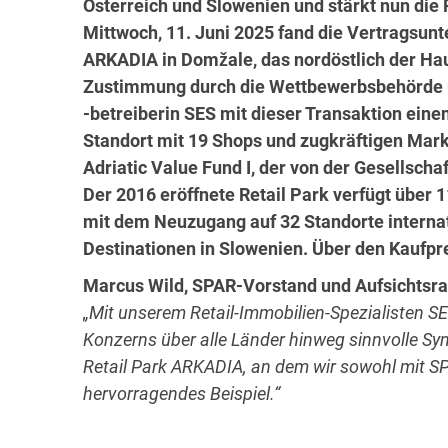
Österreich und Slowenien und stärkt nun die
Mittwoch, 11. Juni 2025 fand die Vertragsunt
ARKADIA in Domžale, das nordöstlich der Haupt
Zustimmung durch die Wettbewerbsbehörde 
-betreiberin SES mit dieser Transaktion ein
Standort mit 19 Shops und zugkräftigen Mark
Adriatic Value Fund I, der von der Gesellscha
Der 2016 eröffnete Retail Park verfügt über
mit dem Neuzugang auf 32 Standorte internat
Destinationen in Slowenien. Über den Kaufpre
Marcus Wild, SPAR-Vorstand und Aufsichtsra
„Mit unserem Retail-Immobilien-Spezialisten SE
Konzerns über alle Länder hinweg sinnvolle Syn
Retail Park ARKADIA, an dem wir sowohl mit SPAR
hervorragendes Beispiel.“