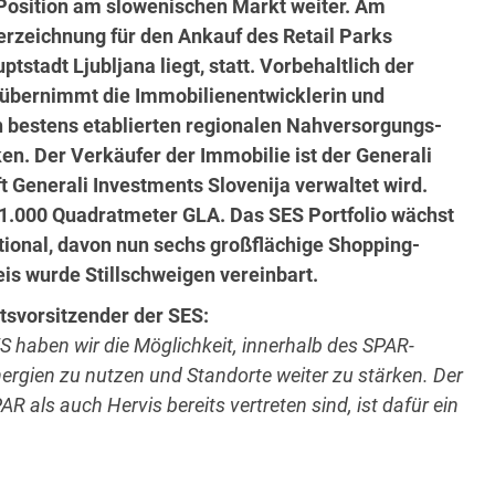
 Position am slowenischen Markt weiter. Am
erzeichnung für den Ankauf des Retail Parks
stadt Ljubljana liegt, statt. Vorbehaltlich der
übernimmt die Immobilienentwicklerin und
en bestens etablierten regionalen Nahversorgungs-
en. Der Verkäufer der Immobilie ist der Generali
ft Generali Investments Slovenija verwaltet wird.
 11.000 Quadratmeter GLA. Das SES Portfolio wächst
ional, davon nun sechs großflächige Shopping-
is wurde Stillschweigen vereinbart.
tsvorsitzender der SES:
S haben wir die Möglichkeit, innerhalb des SPAR-
ergien zu nutzen und Standorte weiter zu stärken. Der
 als auch Hervis bereits vertreten sind, ist dafür ein