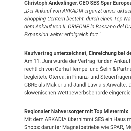
Christoph Andexlinger, CEO SES Spar Europe
„Der Ankauf von ARKADIA ergänzt unser aktuell
Shopping-Centern besteht, durch einen Top-Na
dem Ankauf von
IL GRIFONE in Bassano del Gra
Expansion weiter erfolgreich fort.“
Kaufvertrag unterzeichnet, Einreichung bei d
Am 11. Juni wurde der Vertrag für den Ankauf
rechtlich von Cerha Hempel und Šelih & Partne
begleitete Oterea, in Finanz- und Steuerfrage
CBRE als Makler und Jandl Law als Anwälte. D
slowenischen Wettbewerbsbehörde eingereic
Regionaler Nahversorger mit Top Mietermix
Mit dem ARKADIA übernimmt SES ein Haus mi
Shops: darunter Magnetbetriebe wie SPAR, Mü