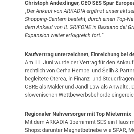
Christoph Andexlinger, CEO SES Spar Europe
„Der Ankauf von ARKADIA ergänzt unser aktuell
Shopping-Centern besteht, durch einen Top-Na
dem Ankauf von
IL GRIFONE in Bassano del Gra
Expansion weiter erfolgreich fort.“
Kaufvertrag unterzeichnet, Einreichung bei d
Am 11. Juni wurde der Vertrag für den Ankauf
rechtlich von Cerha Hempel und Šelih & Partne
begleitete Oterea, in Finanz- und Steuerfrage
CBRE als Makler und Jandl Law als Anwälte. D
slowenischen Wettbewerbsbehörde eingereic
Regionaler Nahversorger mit Top Mietermix
Mit dem ARKADIA übernimmt SES ein Haus mi
Shops: darunter Magnetbetriebe wie SPAR, Mü