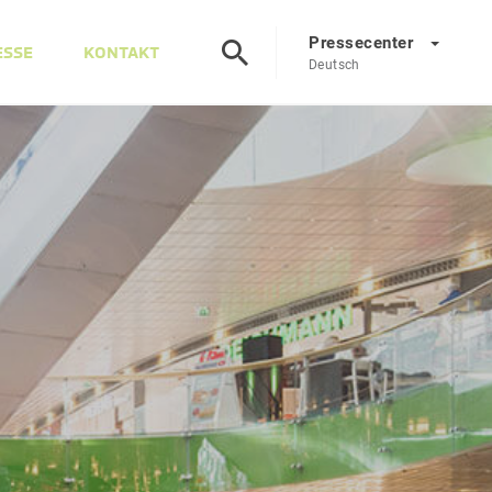
Pressecenter
ESSE
KONTAKT
Deutsch
Presscenter
DE
EN