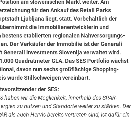
 Position am slowenischen Markt weiter. Am
erzeichnung für den Ankauf des Retail Parks
stadt Ljubljana liegt, statt. Vorbehaltlich der
übernimmt die Immobilienentwicklerin und
en bestens etablierten regionalen Nahversorgungs-
en. Der Verkäufer der Immobilie ist der Generali
ft Generali Investments Slovenija verwaltet wird.
 11.000 Quadratmeter GLA. Das SES Portfolio wächst
ional, davon nun sechs großflächige Shopping-
is wurde Stillschweigen vereinbart.
tsvorsitzender der SES:
S haben wir die Möglichkeit, innerhalb des SPAR-
ergien zu nutzen und Standorte weiter zu stärken. Der
 als auch Hervis bereits vertreten sind, ist dafür ein