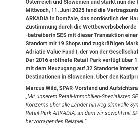
Österreich und Slowenien und stärkt nun die
Mittwoch, 11. Juni 2025 fand die Vertragsunt
ARKADIA in Domžale, das nordöstlich der Haupt
Zustimmung durch die Wettbewerbsbehörde 
-betreiberin SES mit dieser Transaktion ein
Standort mit 19 Shops und zugkräftigen Mark
Adriatic Value Fund I, der von der Gesellscha
Der 2016 eröffnete Retail Park verfügt über
mit dem Neuzugang auf 32 Standorte internat
Destinationen in Slowenien. Über den Kaufpre
Marcus Wild, SPAR-Vorstand und Aufsichtsra
„Mit unserem Retail-Immobilien-Spezialisten SE
Konzerns über alle Länder hinweg sinnvolle Syn
Retail Park ARKADIA, an dem wir sowohl mit SPAR
hervorragendes Beispiel.“