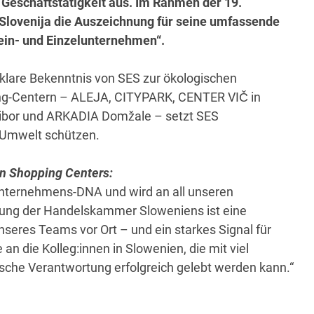
 Geschäftstätigkeit aus. Im Rahmen der 19.
 Slovenija die Auszeichnung für seine umfassende
lein- und Einzelunternehmen“.
klare Bekenntnis von SES zur ökologischen
ing-Centern – ALEJA, CITYPARK, CENTER VIČ in
ibor und ARKADIA Domžale – setzt SES
 Umwelt schützen.
n Shopping Centers:
r Unternehmens-DNA und wird an all unseren
nung der Handelskammer Sloweniens ist eine
seres Teams vor Ort – und ein starkes Signal für
die Kolleg:innen in Slowenien, die mit viel
sche Verantwortung erfolgreich gelebt werden kann.“