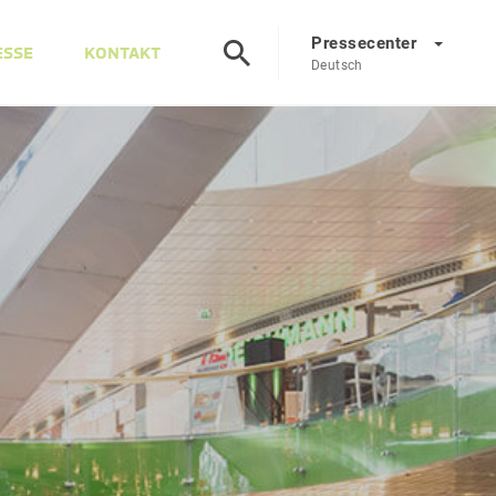
Pressecenter
ESSE
KONTAKT
Deutsch
Presscenter
DE
EN