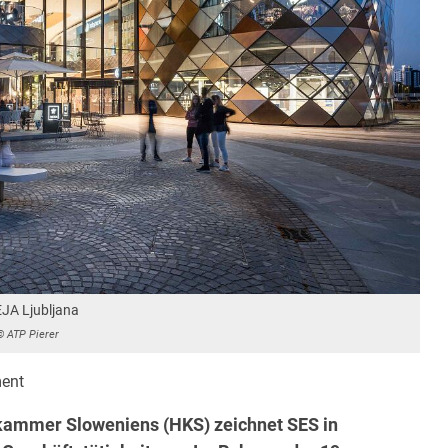
JA Ljubljana
© ATP Pierer
ent
skammer Sloweniens (HKS) zeichnet SES in