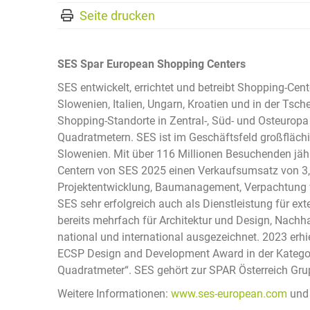
Seite drucken
SES Spar European Shopping Centers
SES entwickelt, errichtet und betreibt Shopping-Cent
Slowenien, Italien, Ungarn, Kroatien und in der Tsc
Shopping-Standorte in Zentral-, Süd- und Osteuropa
Quadratmetern. SES ist im Geschäftsfeld großflächi
Slowenien. Mit über 116 Millionen Besuchenden jähr
Centern von SES 2025 einen Verkaufsumsatz von 3,
Projektentwicklung, Baumanagement, Verpachtung v
SES sehr erfolgreich auch als Dienstleistung für e
bereits mehrfach für Architektur und Design, Nachh
national und international ausgezeichnet. 2023 er
ECSP Design and Development Award in der Kategor
Quadratmeter“. SES gehört zur SPAR Österreich Gru
Weitere Informationen:
www.ses-european.com
un