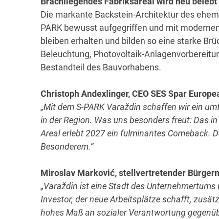
Brachliegendes Fabriksareal wird neu belebt
Die markante Backstein-Architektur des ehemal
PARK bewusst aufgegriffen und mit modernen 
bleiben erhalten und bilden so eine starke B
Beleuchtung, Photovoltaik-Anlagenvorbereitung 
Bestandteil des Bauvorhabens.
Christoph Andexlinger, CEO SES Spar Europe
„Mit dem S-PARK Varaždin schaffen wir ein u
in der Region. Was uns besonders freut: Das i
Areal erlebt 2027 ein fulminantes Comeback. D
Besonderem.“
Miroslav Marković, stellvertretender Bürger
„Varaždin ist eine Stadt des Unternehmertums 
Investor, der neue Arbeitsplätze schafft, zusätz
hohes Maß an sozialer Verantwortung gegenübe