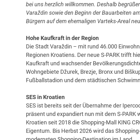
bei uns herzlich willkommen. Deshalb begrüßen
Varaždin sowie den Beginn der Bauarbeiten a
Bürgern auf dem ehemaligen Varteks-Areal neu
Hohe Kaufkraft in der Region
Die Stadt Varaždin – mit rund 46.000 Einwohne
Regionen Kroatiens. Der neue S-PARK trifft hi
Kaufkraft und wachsender Bevölkerungsdicht
Wohngebiete Džurek, Brezje, Bronx und Bišku
Fußballstadion und dem städtischen Schwimmb
SES in Kroatien
SES ist bereits seit der Übernahme der Iperc
präsent und expandiert nun mit dem S-PARK we
Kroatien seit 2018 die Shopping-Mall KING C
Eigentum. Bis Herbst 2026 wird das Shopping
modernsten Shopping-Destination im Land.