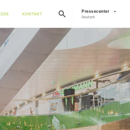
Pressecenter
ESSE
KONTAKT
Deutsch
Presscenter
DE
EN