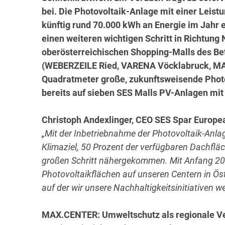
bei. Die Photovoltaik-Anlage mit einer Leis
künftig rund 70.000 kWh an Energie im Jahr
einen weiteren wichtigen Schritt in Richtung 
oberösterreichischen Shopping-Malls des Be
(WEBERZEILE Ried, VARENA Vöcklabruck, MA
Quadratmeter große, zukunftsweisende Photo
bereits auf sieben SES Malls PV-Anlagen mit
Christoph Andexlinger, CEO SES Spar Europe
„Mit der Inbetriebnahme der Photovoltaik-Anl
Klimaziel, 50 Prozent der verfügbaren Dachflä
großen Schritt nähergekommen. Mit Anfang 20
Photovoltaikflächen auf unseren Centern in Öste
auf der wir unsere Nachhaltigkeitsinitiativen w
MAX.CENTER: Umweltschutz als regionale V