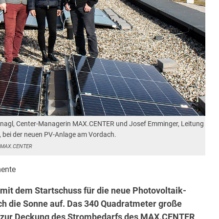
is Panagl, Center-Managerin MAX.CENTER und Josef Emminger, Leitung
 bei der neuen PV-Anlage am Vordach.
 MAX.CENTER
ente
mit dem Startschuss für die neue Photovoltaik-
h die Sonne auf. Das 340 Quadratmeter große
t zur Deckung des Strombedarfs des MAX.CENTER