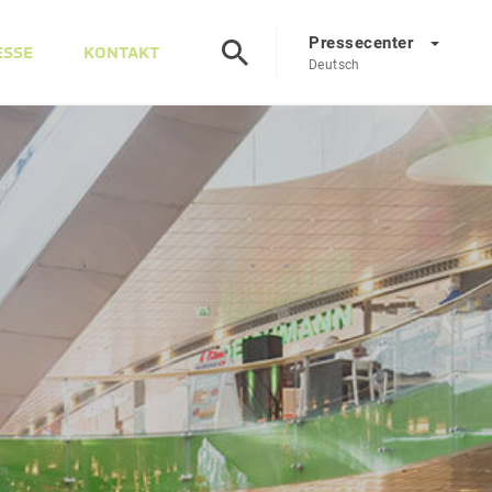
Pressecenter
ESSE
KONTAKT
Deutsch
Presscenter
DE
EN