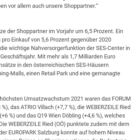
ben vor allem auch unsere Shoppartner.“
tze der Shoppartner im Vorjahr um 6,5 Prozent. Ein
 pro Einkauf von 5,6 Prozent gegenüber 2020
t die wichtige Nahversorgerfunktion der SES-Center in
schäftsjahr. Mit mehr als 1,7 Milliarden Euro
msätze in den österreichischen SES-Häusern
ing-Malls, einen Retail Park und eine gemanagte
m höchsten Umsatzwachstum 2021 waren das FORUM
 %), das ATRIO Villach (+7,7 %), die WEBERZEILE Ried
+6 %) und das Q19 Wien Döbling (+4,6 %), welches
e. Die WEBERZEILE Ried (OÖ) punktete zudem mit dem
 der EUROPARK Salzburg konnte auf hohem Niveau