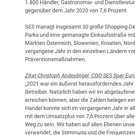
1.800 Händler, Gastronomie- und Dienstleist
gegenüber dem Jahr 2020 von 7,6 Prozent.
SES managt insgesamt 30 große Shopping-Dest
Parks und eine gemanagte Einkaufsstraße mit
Märkten Österreich, Slowenien, Kroatien, Nor
vergangene Jahr in den einzelnen Ländern vo
Präventionsmaßnahmen.
Zitat Christoph Andexlinger, COO SES Spar Eu
„2021 war ein äußerst herausforderndes Jahr 
Betreiber. Natürlich haben wir im abgelaufen
erreichen können, aber die Zahlen belegen eind
Handel konnte sich im vergangenen Jahr in all
mit dem Umsatzplus von 7,6 Prozent über alle
Weg zu sein. Wir haben auf allen Ebenen uns
verwendet, die Stimmung und die Frequenzen