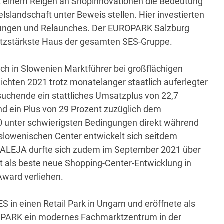
it einem Reigen an Shopinnovationen die Bedeutung
lslandschaft unter Beweis stellen. Hier investierten
erungen und Relaunches. Der EUROPARK Salzburg
atzstärkste Haus der gesamten SES-Gruppe.
uch in Slowenien Marktführer bei großflächigen
ichten 2021 trotz monatelanger staatlich auferlegter
esuchende ein stattliches Umsatzplus von 22,7
nd ein Plus von 29 Prozent zuzüglich dem
0 unter schwierigsten Bedingungen direkt während
 slowenischen Center entwickelt sich seitdem
ll ALEJA durfte sich zudem im September 2021 über
lt als beste neue Shopping-Center-Entwicklung in
ward verliehen.
SES in einen Retail Park in Ungarn und eröffnete als
S-PARK ein modernes Fachmarktzentrum in der