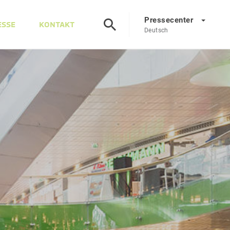
Pressecenter
ESSE
KONTAKT
Deutsch
Presscenter
DE
EN