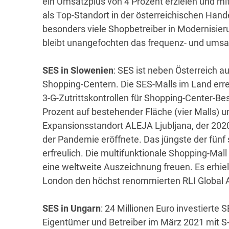
ein Umsatzplus von 4 Prozent erzielen und m
als Top-Standort in der österreichischen Hande
besonders viele Shopbetreiber in Modernisi
bleibt unangefochten das frequenz- und ums
SES in Slowenien
: SES ist neben Österreich a
Shopping-Centern. Die SES-Malls im Land erre
3-G-Zutrittskontrollen für Shopping-Center-B
Prozent auf bestehender Fläche (vier Malls) u
Expansionsstandort ALEJA Ljubljana, der 202
der Pandemie eröffnete. Das jüngste der fünf
erfreulich. Die multifunktionale Shopping-Ma
eine weltweite Auszeichnung freuen. Es erhie
London den höchst renommierten RLI Global A
SES in Ungarn
: 24 Millionen Euro investierte 
Eigentümer und Betreiber im März 2021 mit 