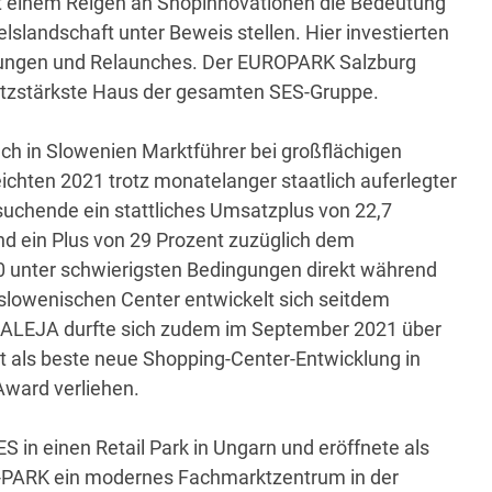
it einem Reigen an Shopinnovationen die Bedeutung
lslandschaft unter Beweis stellen. Hier investierten
erungen und Relaunches. Der EUROPARK Salzburg
atzstärkste Haus der gesamten SES-Gruppe.
uch in Slowenien Marktführer bei großflächigen
ichten 2021 trotz monatelanger staatlich auferlegter
esuchende ein stattliches Umsatzplus von 22,7
nd ein Plus von 29 Prozent zuzüglich dem
0 unter schwierigsten Bedingungen direkt während
 slowenischen Center entwickelt sich seitdem
ll ALEJA durfte sich zudem im September 2021 über
lt als beste neue Shopping-Center-Entwicklung in
ward verliehen.
SES in einen Retail Park in Ungarn und eröffnete als
S-PARK ein modernes Fachmarktzentrum in der