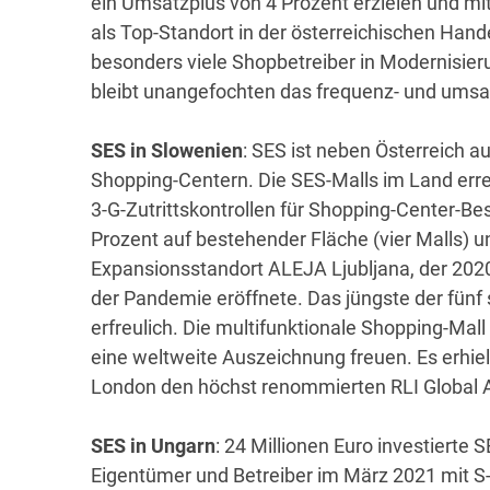
ein Umsatzplus von 4 Prozent erzielen und m
als Top-Standort in der österreichischen Hande
besonders viele Shopbetreiber in Modernisi
bleibt unangefochten das frequenz- und ums
SES in Slowenien
: SES ist neben Österreich a
Shopping-Centern. Die SES-Malls im Land erre
3-G-Zutrittskontrollen für Shopping-Center-B
Prozent auf bestehender Fläche (vier Malls) u
Expansionsstandort ALEJA Ljubljana, der 202
der Pandemie eröffnete. Das jüngste der fünf
erfreulich. Die multifunktionale Shopping-Ma
eine weltweite Auszeichnung freuen. Es erhie
London den höchst renommierten RLI Global A
SES in Ungarn
: 24 Millionen Euro investierte 
Eigentümer und Betreiber im März 2021 mit 