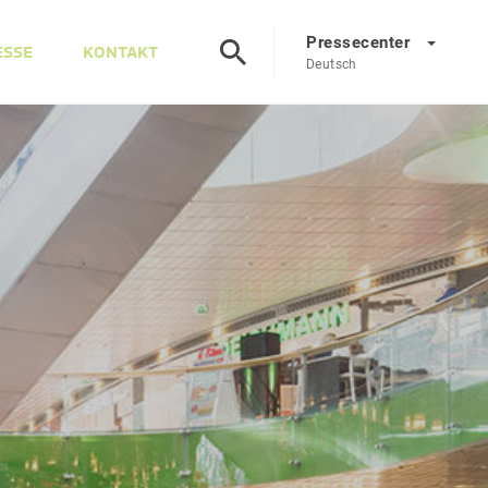
Pressecenter
ESSE
KONTAKT
Deutsch
Presscenter
DE
EN