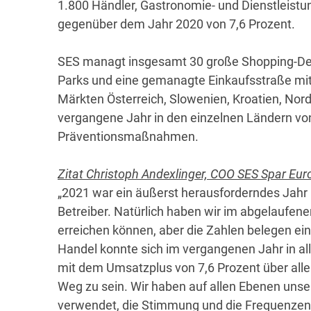
1.800 Händler, Gastronomie- und Dienstleist
gegenüber dem Jahr 2020 von 7,6 Prozent.
SES managt insgesamt 30 große Shopping-Dest
Parks und eine gemanagte Einkaufsstraße mit
Märkten Österreich, Slowenien, Kroatien, Nor
vergangene Jahr in den einzelnen Ländern vo
Präventionsmaßnahmen.
Zitat Christoph Andexlinger, COO SES Spar Eu
„2021 war ein äußerst herausforderndes Jahr 
Betreiber. Natürlich haben wir im abgelaufen
erreichen können, aber die Zahlen belegen eind
Handel konnte sich im vergangenen Jahr in all
mit dem Umsatzplus von 7,6 Prozent über alle
Weg zu sein. Wir haben auf allen Ebenen uns
verwendet, die Stimmung und die Frequenzen