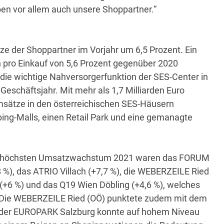
ben vor allem auch unsere Shoppartner.“
tze der Shoppartner im Vorjahr um 6,5 Prozent. Ein
 pro Einkauf von 5,6 Prozent gegenüber 2020
t die wichtige Nahversorgerfunktion der SES-Center in
schäftsjahr. Mit mehr als 1,7 Milliarden Euro
msätze in den österreichischen SES-Häusern
ing-Malls, einen Retail Park und eine gemanagte
m höchsten Umsatzwachstum 2021 waren das FORUM
 %), das ATRIO Villach (+7,7 %), die WEBERZEILE Ried
+6 %) und das Q19 Wien Döbling (+4,6 %), welches
e. Die WEBERZEILE Ried (OÖ) punktete zudem mit dem
 der EUROPARK Salzburg konnte auf hohem Niveau