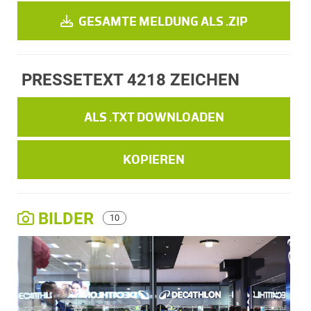
GESAMTE MELDUNG ALS .ZIP
PRESSETEXT
4218 ZEICHEN
ALS .TXT DOWNLOADEN
KOPIEREN
BILDER
10