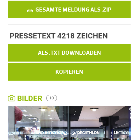
GESAMTE MELDUNG ALS .ZIP
PRESSETEXT
4218 ZEICHEN
ALS .TXT DOWNLOADEN
KOPIEREN
BILDER
10