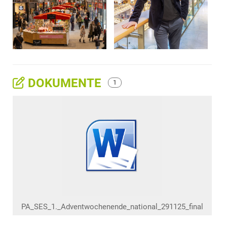
DOKUMENTE
1
PA_SES_1._Adventwochenende_national_291125_final