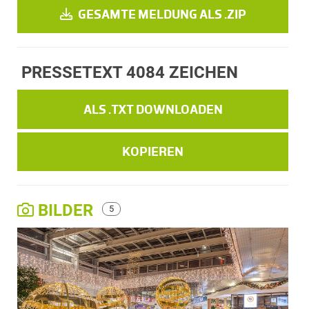
GESAMTE MELDUNG ALS .ZIP
PRESSETEXT
4084 ZEICHEN
ALS .TXT DOWNLOADEN
KOPIEREN
BILDER
5