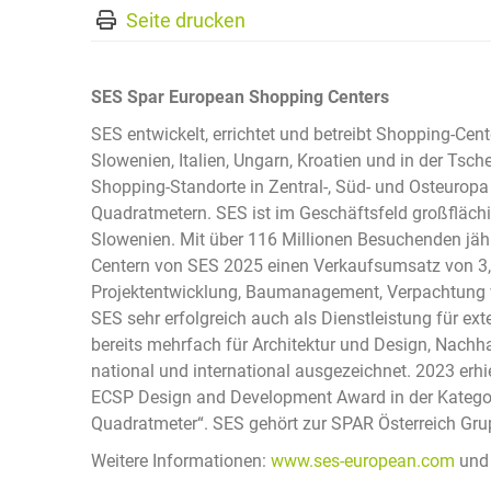
Seite drucken
SES Spar European Shopping Centers
SES entwickelt, errichtet und betreibt Shopping-Cent
Slowenien, Italien, Ungarn, Kroatien und in der Tsc
Shopping-Standorte in Zentral-, Süd- und Osteuropa
Quadratmetern. SES ist im Geschäftsfeld großflächi
Slowenien. Mit über 116 Millionen Besuchenden jähr
Centern von SES 2025 einen Verkaufsumsatz von 3,
Projektentwicklung, Baumanagement, Verpachtung v
SES sehr erfolgreich auch als Dienstleistung für e
bereits mehrfach für Architektur und Design, Nachh
national und international ausgezeichnet. 2023 er
ECSP Design and Development Award in der Kategor
Quadratmeter“. SES gehört zur SPAR Österreich Gru
Weitere Informationen:
www.ses-european.com
un