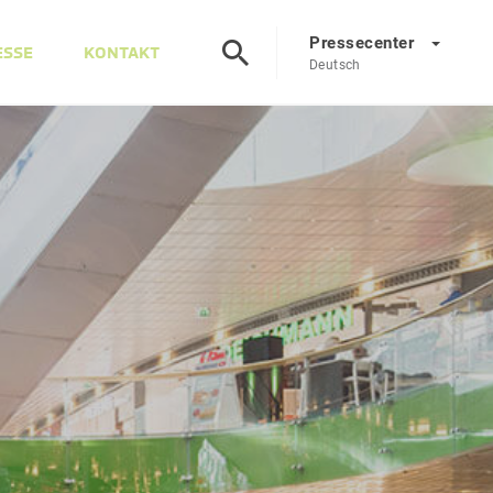
Pressecenter
ESSE
KONTAKT
Deutsch
Presscenter
DE
EN