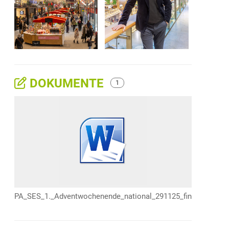
DOKUMENTE
1
PA_SES_1._Adventwochenende_national_291125_final