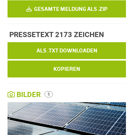
GESAMTE MELDUNG ALS .ZIP
PRESSETEXT
2173 ZEICHEN
ALS .TXT DOWNLOADEN
KOPIEREN
BILDER
5