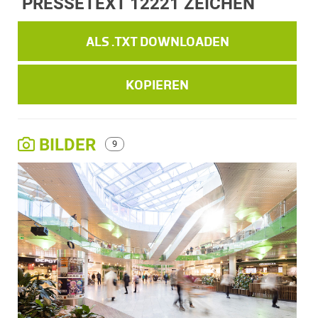
PRESSETEXT
12221 ZEICHEN
ALS .TXT DOWNLOADEN
KOPIEREN
BILDER
9