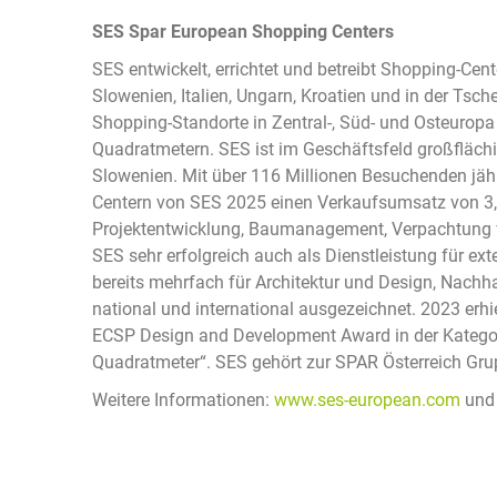
SES Spar European Shopping Centers
SES entwickelt, errichtet und betreibt Shopping-Cent
Slowenien, Italien, Ungarn, Kroatien und in der Tsc
Shopping-Standorte in Zentral-, Süd- und Osteuropa
Quadratmetern. SES ist im Geschäftsfeld großflächi
Slowenien. Mit über 116 Millionen Besuchenden jähr
Centern von SES 2025 einen Verkaufsumsatz von 3,
Projektentwicklung, Baumanagement, Verpachtung v
SES sehr erfolgreich auch als Dienstleistung für e
bereits mehrfach für Architektur und Design, Nachh
national und international ausgezeichnet. 2023 er
ECSP Design and Development Award in der Kategor
Quadratmeter“. SES gehört zur SPAR Österreich Gru
Weitere Informationen:
www.ses-european.com
un