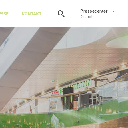
Pressecenter
ESSE
KONTAKT
Deutsch
Presscenter
DE
EN