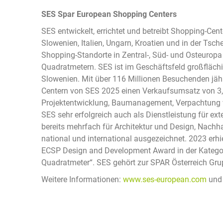
SES Spar European Shopping Centers
SES entwickelt, errichtet und betreibt Shopping-Cent
Slowenien, Italien, Ungarn, Kroatien und in der Tsc
Shopping-Standorte in Zentral-, Süd- und Osteuropa
Quadratmetern. SES ist im Geschäftsfeld großflächi
Slowenien. Mit über 116 Millionen Besuchenden jähr
Centern von SES 2025 einen Verkaufsumsatz von 3,
Projektentwicklung, Baumanagement, Verpachtung v
SES sehr erfolgreich auch als Dienstleistung für e
bereits mehrfach für Architektur und Design, Nachh
national und international ausgezeichnet. 2023 er
ECSP Design and Development Award in der Kategor
Quadratmeter“. SES gehört zur SPAR Österreich Gru
Weitere Informationen:
www.ses-european.com
un