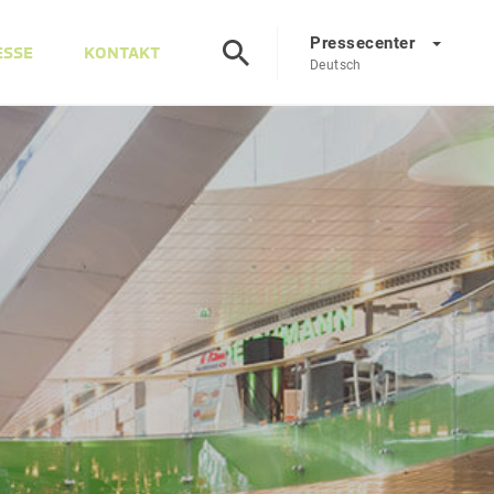
Pressecenter
ESSE
KONTAKT
Deutsch
Presscenter
DE
EN