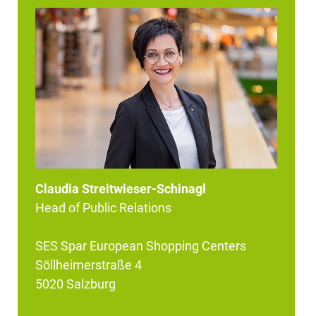
Claudia Streitwieser-Schinagl
Head of Public Relations
SES Spar European Shopping Centers
Söllheimerstraße 4
5020 Salzburg