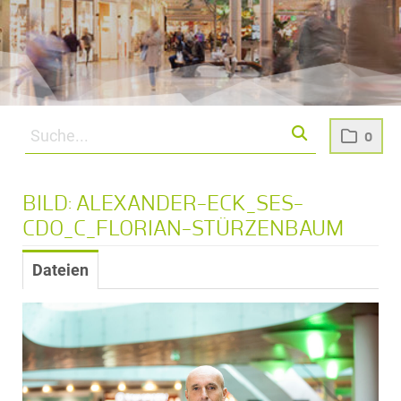
0
BILD: ALEXANDER-ECK_SES-
CDO_C_FLORIAN-STÜRZENBAUM
Dateien