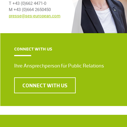
T +43 (0)662 4471-0
M +43 (0)664 2650450
presse@ses-european.com
CONNECT WITH US
Ihre Ansprechperson für Public Relations
CONNECT WITH US